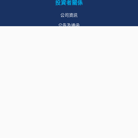
投資者關係
公司資訊
公告及通函
財務報告
企業管治
聯絡我們
請與我們聯繫
您有的問題
© 麗年國際控股有限公司版權所有。
法律聲明