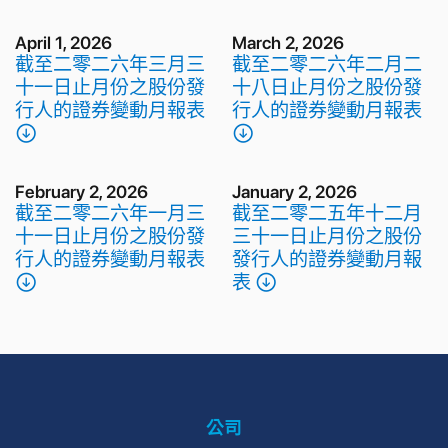
April 1, 2026
March 2, 2026
截至二零二六年三月三
截至二零二六年二月二
十一日止月份之股份發
十八日止月份之股份發
行人的證券變動月報表
行人的證券變動月報表
􀁸
􀁸
February 2, 2026
January 2, 2026
截至二零二六年一月三
截至二零二五年十二月
十一日止月份之股份發
三十一日止月份之股份
行人的證券變動月報表
發行人的證券變動月報
􀁸
表 􀁸
公司