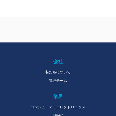
商業用および産業
医療/ヘルスケア
用機器
会社
私たちについて
管理チーム
業界
コンシューマーエレクトロニクス
HVAC